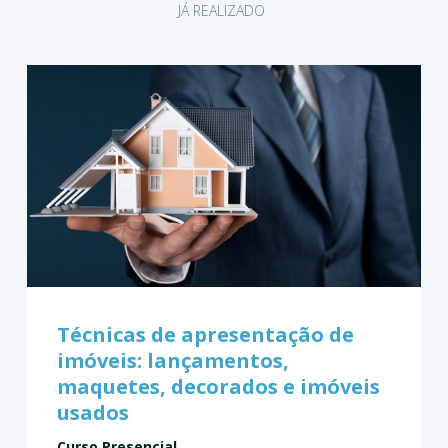
JÁ REALIZADO
Técnicas de apresentação de
imóveis: lançamentos,
maquetes, decorados e imóveis
usados
Curso Presencial